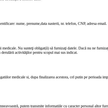
ntificare: nume, prenume,data nasterii, nr. telefon, CNP, adresa email.
 medicale. Nu sunteţi obligat(ă) să furnizaţi datele. Dacă nu ne furnizaț
rulării activităţilor pentru scopul mai sus indicat.
atiilor medicale si, dupa finalizarea acestora, cel putin pe perioada imp
mneavoastră, putem transmite informatiile cu caracter personal altor furni