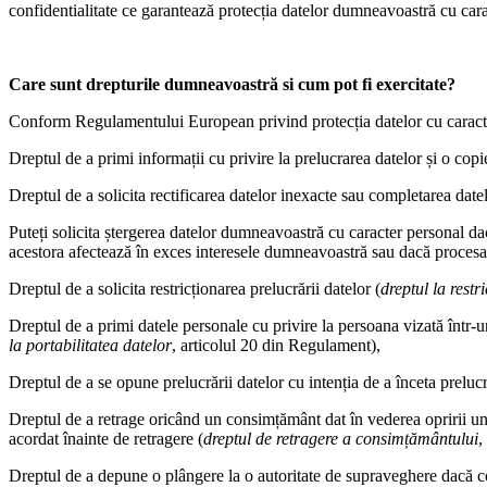
confidentialitate ce garantează protecția datelor dumneavoastră cu cara
Care sunt drepturile dumneavoastră si cum pot fi exercitate?
Conform Regulamentului European privind protecția datelor cu caract
Dreptul de a primi informații cu privire la prelucrarea datelor și o copi
Dreptul de a solicita rectificarea datelor inexacte sau completarea date
Puteți solicita ștergerea datelor dumneavoastră cu caracter personal da
acestora afectează în exces interesele dumneavoastră sau dacă procesa
Dreptul de a solicita restricționarea prelucrării datelor (
dreptul la restr
Dreptul de a primi datele personale cu privire la persoana vizată într-un 
la portabilitatea datelor
, articolul 20 din Regulament),
Dreptul de a se opune prelucrării datelor cu intenția de a înceta prelucr
Dreptul de a retrage oricând un consimțământ dat în vederea opririi un
acordat înainte de retragere (
dreptul de retragere a consimțământului
,
Dreptul de a depune o plângere la o autoritate de supraveghere dacă co