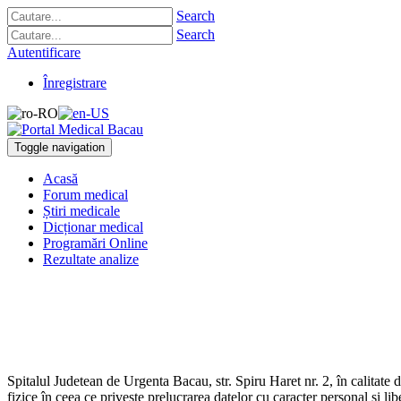
Search
Search
Autentificare
Înregistrare
Toggle navigation
Acasă
Forum medical
Știri medicale
Dicționar medical
Programări Online
Rezultate analize
Spitalul Judetean de Urgenta Bacau, str. Spiru Haret nr. 2, în calitate
fizice în ceea ce privește prelucrarea datelor cu caracter personal și libe