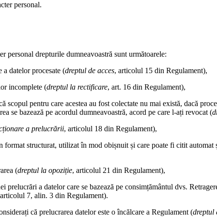
cter personal.
er personal drepturile dumneavoastră sunt următoarele:
e a datelor procesate (
dreptul de acces
, articolul 15 din Regulament),
lor incomplete (
dreptul la rectificare
, art. 16 din Regulament),
că scopul pentru care acestea au fost colectate nu mai există, dacă proc
rea se bazează pe acordul dumneavoastră, acord pe care l-ați revocat (
d
icționare a prelucrării
, articolul 18 din Regulament),
format structurat, utilizat în mod obișnuit și care poate fi citit automat ș
area (
dreptul la opoziție
, articolul 21 din Regulament),
ei prelucrări a datelor care se bazează pe consimțământul dvs. Retragere
 articolul 7, alin. 3 din Regulament).
nsiderați că prelucrarea datelor este o încălcare a Regulament (
dreptul